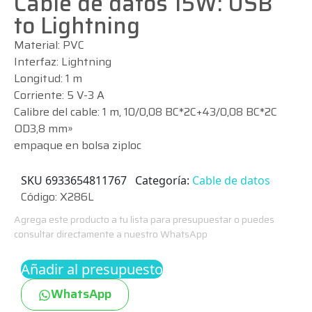
Cable de datos 15W: USB
to Lightning
Material: PVC
Interfaz: Lightning
Longitud: 1 m
Corriente: 5 V-3 A
Calibre del cable: 1 m, 10/0,08 BC*2C+43/0,08 BC*2C
OD3,8 mm»
empaque en bolsa ziploc
SKU
6933654811767
Categoría:
Cable de datos
Código: X286L
Agrega este producto a tu lista para presupuestar o puedes
consultar directamente a nuestro WhatsApp
Añadir al presupuesto
WhatsApp