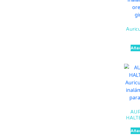
Auric
Añad
AUR
HALTE
Añad