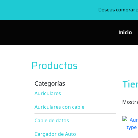
Deseas comprar p
Inicio
Productos
Tie
Categorías
Auriculares
Mostra
Auriculares con cable
Cable de datos
Cargador de Auto