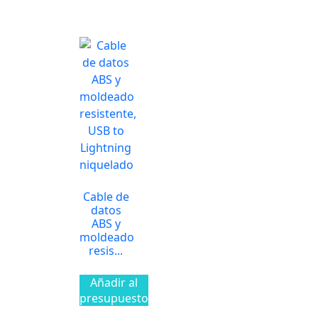
Cable de
datos
ABS y
moldeado
resis...
Añadir al
presupuesto