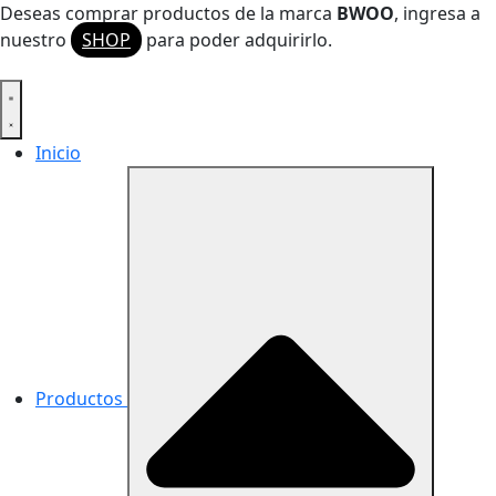
Ir
Deseas comprar productos de la marca
BWOO
, ingresa a
al
nuestro
SHOP
para poder adquirirlo.
contenido
Inicio
Productos